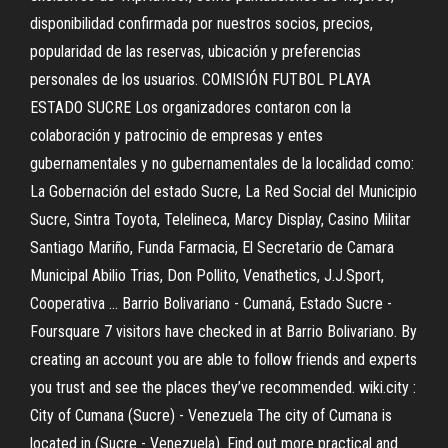
disponibilidad confirmada por nuestros socios, precios,
popularidad de las reservas, ubicación y preferencias
personales de los usuarios. COMISIÓN FUTBOL PLAYA
ESTADO SUCRE Los organizadores contaron con la
colaboración y patrocinio de empresas y entes
gubernamentales y no gubernamentales de la localidad como:
La Gobernación del estado Sucre, La Red Social del Municipio
Sucre, Sintra Toyota, Telelineca, Marcy Display, Casino Militar
Santiago Mariño, Funda Farmacia, El Secretario de Camara
Municipal Abilio Trias, Don Pollito, Venathetics, J.J.Sport,
Cooperativa ... Barrio Bolivariano - Cumaná, Estado Sucre -
Foursquare 7 visitors have checked in at Barrio Bolivariano. By
creating an account you are able to follow friends and experts
you trust and see the places they’ve recommended. wiki.city :
City of Cumana (Sucre) - Venezuela The city of Cumana is
located in (Sucre - Venezuela). Find out more practical and