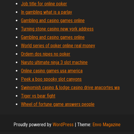
Job title for online poker
In gambling what is a parlay
Gambling and casino games online
Turning stone casino new york address
Gambling and casino games online
World series of poker online real money
Ordem dos nipes no poker
Naruto ultimate ninja 3 slot machine
Online casino games usa america
Peek a boo spooky slot canyons
Swinomish casino & lodge casino drive anacortes wa
Tiger vs bear fight
Wheel of fortune game answers people
Proudly powered by
WordPress
|
Theme:
Envo Magazine