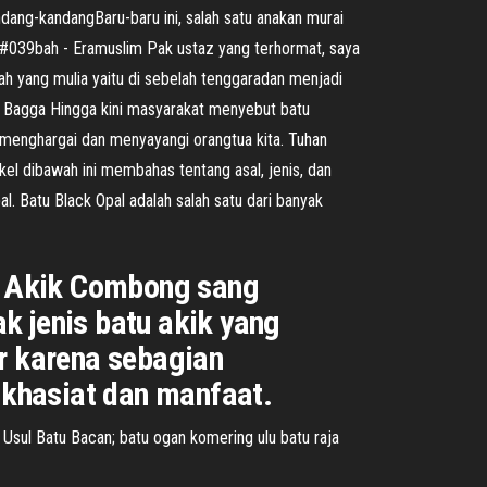
ang-kandangBaru-baru ini, salah satu anakan murai
039bah - Eramuslim Pak ustaz yang terhormat, saya
bah yang mulia yaitu di sebelah tenggaradan menjadi
Bagga Hingga kini masyarakat menyebut batu
u menghargai dan menyayangi orangtua kita. Tuhan
kel dibawah ini membahas tentang asal, jenis, dan
al. Batu Black Opal adalah salah satu dari banyak
u Akik Combong sang
k jenis batu akik yang
or karena sebagian
 khasiat dan manfaat.
l Usul Batu Bacan; batu ogan komering ulu batu raja