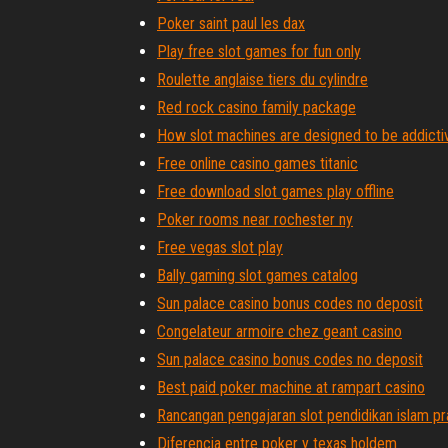
Poker saint paul les dax
Play free slot games for fun only
Roulette anglaise tiers du cylindre
Red rock casino family package
How slot machines are designed to be addicti
Free online casino games titanic
Free download slot games play offline
Poker rooms near rochester ny
Free vegas slot play
Bally gaming slot games catalog
Sun palace casino bonus codes no deposit
Congelateur armoire chez geant casino
Sun palace casino bonus codes no deposit
Best paid poker machine at rampart casino
Rancangan pengajaran slot pendidikan islam p
Diferencia entre poker y texas holdem