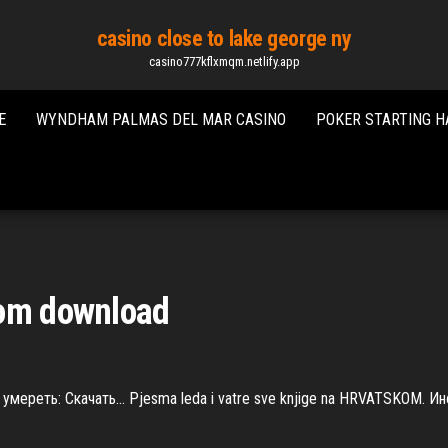
casino close to lake george ny
casino777kflxmqm.netlify.app
E
WYNDHAM PALMAS DEL MAR CASINO
POKER STARTING 
kom download
умереть: Скачать... Pjesma leda i vatre sve knjige na HRVATSKOM. 