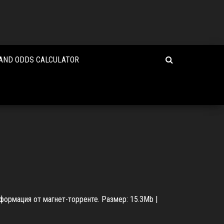
HAND ODDS CALCULATOR
Информация от магнет-торренте. Размер: 15.3Mb |