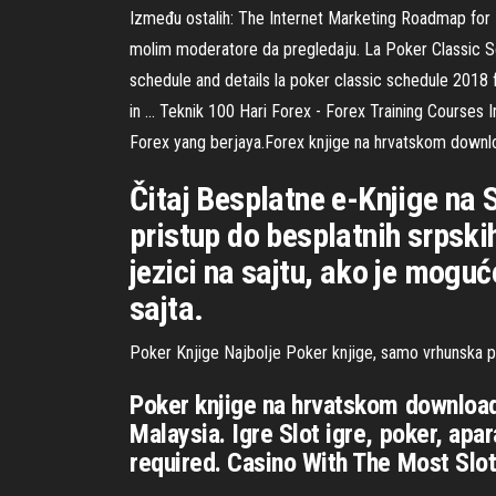
Između ostalih: The Internet Marketing Roadmap for 
molim moderatore da pregledaju. La Poker Classic S
schedule and details la poker classic schedule 201
in ... Teknik 100 Hari Forex - Forex Training Cours
Forex yang berjaya.Forex knjige na hrvatskom downl
Čitaj Besplatne e-Knjige na
pristup do besplatnih srpski
jezici na sajtu, ako je moguć
sajta.
Poker Knjige Najbolje Poker knjige, samo vrhunska po
Poker knjige na hrvatskom download
Malaysia. Igre Slot igre, poker, apa
required. Casino With The Most Slo