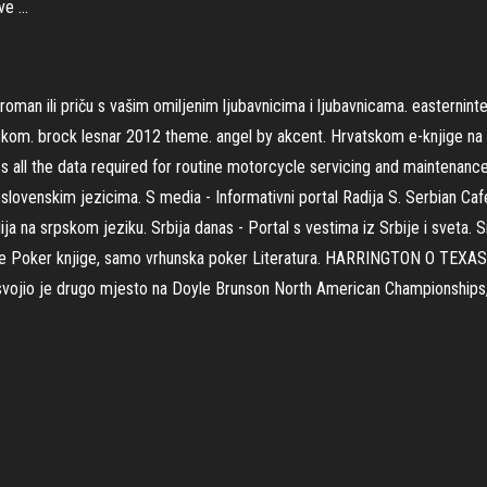
e ...
i roman ili priču s vašim omiljenim ljubavnicima i ljubavnicama. easterni
skom. brock lesnar 2012 theme. angel by akcent. Hrvatskom e-knjige na
all the data required for routine motorcycle servicing and maintenance 
ovenskim jezicima. S media - Informativni portal Radija S. Serbian Cafe 
dija na srpskom jeziku. Srbija danas - Portal s vestima iz Srbije i sveta. S
olje Poker knjige, samo vrhunska poker Literatura. HARRINGTON O T
 osvojio je drugo mjesto na Doyle Brunson North American Championships